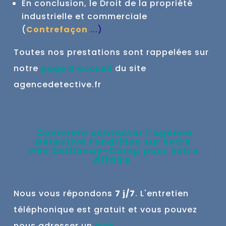
En conclusion, le Droit de la propriété
industrielle et commerciale
(
Contrefaçon
...
)
Toutes nos prestations sont rappelées sur
notre
page d’accueil
du site
agencedetective.fr
Comment contacter l’agence
Détective Fondrillon sur votre
ville
Sathonay-Camp
pour votre
affaire
Nous vous répondons
7 j/7
. L'entretien
téléphonique est gratuit et vous pouvez
nous adresser un
mail
.