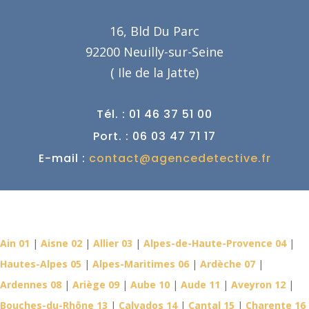
16, Bld Du Parc
92200 Neuilly-sur-Seine
( Ile de la Jatte)
Tél. : 01 46 37 51 00
Port. : 06 03 47 71 17
E-mail :
contact@agencedetective.fr
Détective Privé dans votre
département
Ain 01
|
Aisne 02
|
Allier 03
|
Alpes-de-Haute-Provence 04
|
Hautes-Alpes 05
|
Alpes-Maritimes 06
|
Ardèche 07
|
Ardennes 08
|
Ariège 09
|
Aube 10
|
Aude 11
|
Aveyron 12
|
Bouches-du-Rhône 13
|
Calvados 14
|
Cantal 15
|
Charente 16