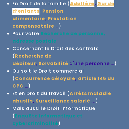
En Droit de la famille (
Adultère
,
Garde
d’enfants
,
Pension
alimentaire
,
Prestation
compensatoire
…
)
Pour votre
Recherche de personne,
adresse postale
Concernant le Droit des contrats
(
Recherche de
débiteur
,
Solvabilité
d'une personne …
)
Ou soit le Droit commercial
(
Concurrence déloyale
,
article 145 du
CPC
…
)
Et en Droit du travail (
Arrêts maladie
abusifs
,
Surveillance salarié
...
)
Mais aussi le Droit Informatique
(
Enquête informatique et
cybercriminalité
)