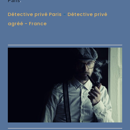
.
Paris
Détective privé Paris
-
Détective privé
agréé - France