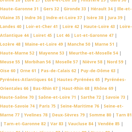
Haute-Garonne 31
|
Gers 32
|
Gironde 33
|
Hérault 34
|
Ille-et-
Vilaine 35
|
Indre 36
|
Indre-et-Loire 37
|
Isère 38
|
Jura 39
|
Landes 40
|
Loir-et-Cher 41
|
Loire 42
|
Haute-Loire 43
|
Loire-
Atlantique 44
|
Loiret 45
|
Lot 46
|
Lot-et-Garonne 47
|
Lozère 48
|
Maine-et-Loire 49
|
Manche 50
|
Marne 51
|
Haute-Marne 52
|
Mayenne 53
|
Meurthe-et-Moselle 54
|
Meuse 55
|
Morbihan 56
|
Moselle 57
|
Nièvre 58
|
Nord 59
|
Oise 60
|
Orne 61
|
Pas-de-Calais 62
|
Puy-de-Dôme 63
|
Pyrénées-Atlantiques 64
|
Hautes-Pyrénées 65
|
Pyrénées-
Orientales 66
|
Bas-Rhin 67
|
Haut-Rhin 68
|
Rhône 69
|
Haute-Saône 70
|
Saône-et-Loire 71
|
Sarthe 72
|
Savoie 73
|
Haute-Savoie 74
|
Paris 75
|
Seine-Maritime 76
|
Seine-et-
Marne 77
|
Yvelines 78
|
Deux-Sèvres 79
|
Somme 80
|
Tarn 81
|
Tarn-et-Garonne 82
|
Var 83
|
Vaucluse 84
|
Vendée 85
|