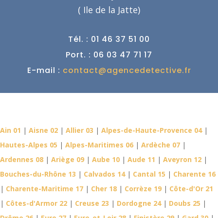
( Ile de la Jatte)
Tél. : 01 46 37 51 00
Port. : 06 03 47 71 17
E-mail :
contact@agencedetective.fr
Détective Privé dans votre
département
Ain 01
|
Aisne 02
|
Allier 03
|
Alpes-de-Haute-Provence 04
|
Hautes-Alpes 05
|
Alpes-Maritimes 06
|
Ardèche 07
|
Ardennes 08
|
Ariège 09
|
Aube 10
|
Aude 11
|
Aveyron 12
|
Bouches-du-Rhône 13
|
Calvados 14
|
Cantal 15
|
Charente 16
|
Charente-Maritime 17
|
Cher 18
|
Corrèze 19
|
Côte-d'Or 21
|
Côtes-d'Armor 22
|
Creuse 23
|
Dordogne 24
|
Doubs 25
|
Drôme 26
|
Eure 27
|
Eure-et-Loir 28
|
Finistère 29
|
Gard 30
|