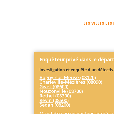
LES VILLES L
Enquêteur privé dans le dépar
Investigation et enquête d’un détective
Bogny-sur-Meuse (08120)
Charleville-Mézières (08090)
Givet (08600)
Nouzonville (08700)
Rethel (08300)
Revin (08500)
Sedan (08200)
Mandatez un inspecteur agréé su