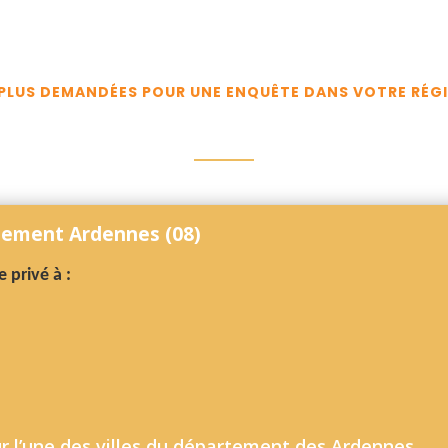
ES PLUS DEMANDÉES POUR UNE ENQUÊTE DANS VOTRE RÉG
tement Ardennes (08)
 privé à :
r l’une des villes du département des Ardennes