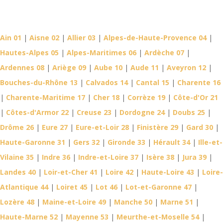
Détective Privé dans votre
département
Ain 01
|
Aisne 02
|
Allier 03
|
Alpes-de-Haute-Provence 04
|
Hautes-Alpes 05
|
Alpes-Maritimes 06
|
Ardèche 07
|
Ardennes 08
|
Ariège 09
|
Aube 10
|
Aude 11
|
Aveyron 12
|
Bouches-du-Rhône 13
|
Calvados 14
|
Cantal 15
|
Charente 16
|
Charente-Maritime 17
|
Cher 18
|
Corrèze 19
|
Côte-d'Or 21
|
Côtes-d'Armor 22
|
Creuse 23
|
Dordogne 24
|
Doubs 25
|
Drôme 26
|
Eure 27
|
Eure-et-Loir 28
|
Finistère 29
|
Gard 30
|
Haute-Garonne 31
|
Gers 32
|
Gironde 33
|
Hérault 34
|
Ille-et-
Vilaine 35
|
Indre 36
|
Indre-et-Loire 37
|
Isère 38
|
Jura 39
|
Landes 40
|
Loir-et-Cher 41
|
Loire 42
|
Haute-Loire 43
|
Loire-
Atlantique 44
|
Loiret 45
|
Lot 46
|
Lot-et-Garonne 47
|
Lozère 48
|
Maine-et-Loire 49
|
Manche 50
|
Marne 51
|
Haute-Marne 52
|
Mayenne 53
|
Meurthe-et-Moselle 54
|