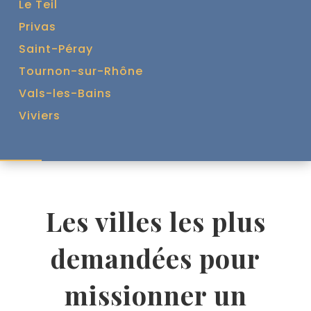
Le Teil
Privas
Saint-Péray
Tournon-sur-Rhône
Vals-les-Bains
Viviers
Les villes les plus
demandées pour
missionner un