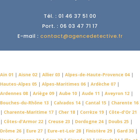
Tél. : 01 46 37 51 00
Port. : 06 03 47 71 17
E-mail :
contact@agencedetective.fr
Détective Privé dans votre
département
Ain 01
|
Aisne 02
|
Allier 03
|
Alpes-de-Haute-Provence 04
|
Hautes-Alpes 05
|
Alpes-Maritimes 06
|
Ardèche 07
|
Ardennes 08
|
Ariège 09
|
Aube 10
|
Aude 11
|
Aveyron 12
|
Bouches-du-Rhône 13
|
Calvados 14
|
Cantal 15
|
Charente 16
|
Charente-Maritime 17
|
Cher 18
|
Corrèze 19
|
Côte-d'Or 21
|
Côtes-d'Armor 22
|
Creuse 23
|
Dordogne 24
|
Doubs 25
|
Drôme 26
|
Eure 27
|
Eure-et-Loir 28
|
Finistère 29
|
Gard 30
|