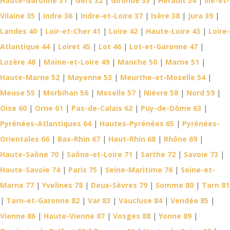
Haute-Garonne 31
|
Gers 32
|
Gironde 33
|
Hérault 34
|
Ille-et-
Vilaine 35
|
Indre 36
|
Indre-et-Loire 37
|
Isère 38
|
Jura 39
|
Landes 40
|
Loir-et-Cher 41
|
Loire 42
|
Haute-Loire 43
|
Loire-
Atlantique 44
|
Loiret 45
|
Lot 46
|
Lot-et-Garonne 47
|
Lozère 48
|
Maine-et-Loire 49
|
Manche 50
|
Marne 51
|
Haute-Marne 52
|
Mayenne 53
|
Meurthe-et-Moselle 54
|
Meuse 55
|
Morbihan 56
|
Moselle 57
|
Nièvre 58
|
Nord 59
|
Oise 60
|
Orne 61
|
Pas-de-Calais 62
|
Puy-de-Dôme 63
|
Pyrénées-Atlantiques 64
|
Hautes-Pyrénées 65
|
Pyrénées-
Orientales 66
|
Bas-Rhin 67
|
Haut-Rhin 68
|
Rhône 69
|
Haute-Saône 70
|
Saône-et-Loire 71
|
Sarthe 72
|
Savoie 73
|
Haute-Savoie 74
|
Paris 75
|
Seine-Maritime 76
|
Seine-et-
Marne 77
|
Yvelines 78
|
Deux-Sèvres 79
|
Somme 80
|
Tarn 81
|
Tarn-et-Garonne 82
|
Var 83
|
Vaucluse 84
|
Vendée 85
|
Vienne 86
|
Haute-Vienne 87
|
Vosges 88
|
Yonne 89
|