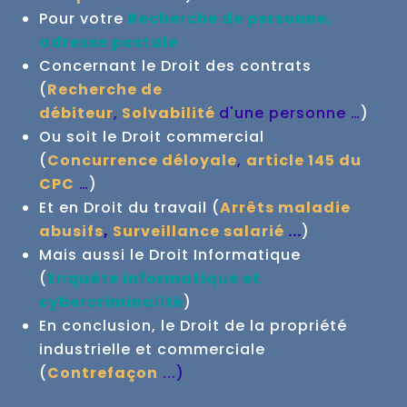
Pour votre
Recherche de personne,
adresse postale
Concernant le Droit des contrats
(
Recherche de
débiteur
,
Solvabilité
d'une personne …
)
Ou soit le Droit commercial
(
Concurrence déloyale
,
article 145 du
CPC
…
)
Et en Droit du travail (
Arrêts maladie
abusifs
,
Surveillance salarié
...
)
Mais aussi le Droit Informatique
(
Enquête informatique et
cybercriminalité
)
En conclusion, le Droit de la propriété
industrielle et commerciale
(
Contrefaçon
...
)