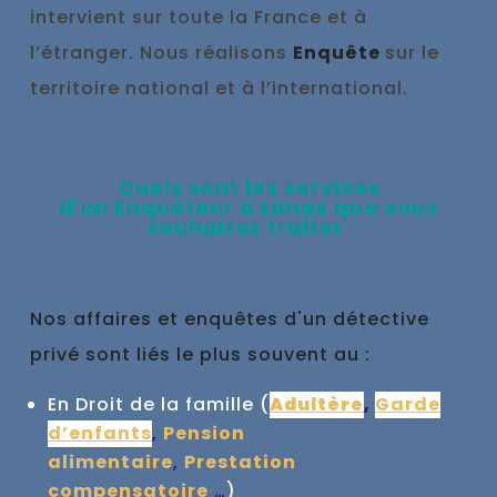
intervient sur toute la France et à
l’étranger. Nous réalisons
Enquête
sur le
territoire national et à l’international.
Qu
els sont les se
rvices
d'un
Enquêteur à
Limas que vous
souhaitez traiter
Nos affaires et enquêtes d'un détective
privé sont liés le plus souvent au :
En Droit de la famille (
Adultère
,
Garde
d’enfants
,
Pension
alimentaire
,
Prestation
compensatoire
…
)