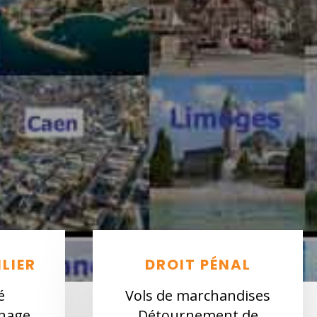
LIER
DROIT PÉNAL
é
Vols de marchandises
inage
Détournement de