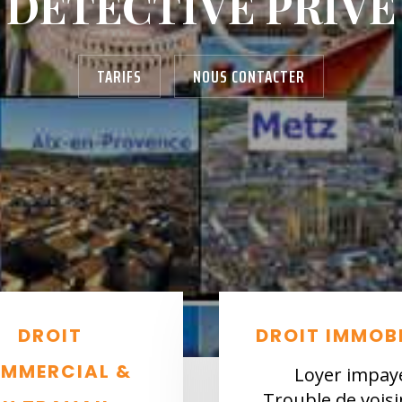
DÉTECTIVE PRIVÉ
TARIFS
NOUS CONTACTER
DROIT
DROIT IMMOBI
MMERCIAL &
Loyer impay
Trouble de vois