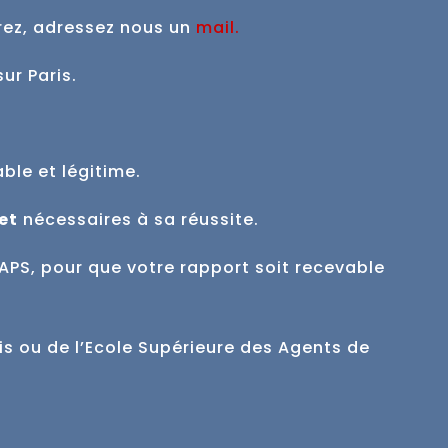
rez, adressez nous un
mail
.
sur Paris.
able et
légitime.
et
nécessaires à sa réussite.
APS, pour que votre rapport soit recevable
is ou de l’Ecole Supérieure des Agents de