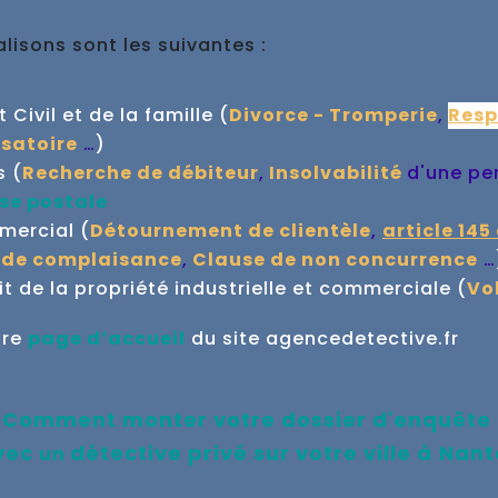
isons sont les suivantes :
Civil et de la famille (
Divorce - Tromperie
,
Resp
satoire
…
)
s (
Recherche de débiteur
,
Insolvabilité
d'une pe
se postale
mmercial (
Détournement de clientèle
,
article 145
 de complaisance
,
Clause de non concurrence
…
 de la propriété industrielle et commerciale (
Vo
tre
page d’accueil
du site agencedetective.fr
Comment monter votre dossier d'enquête
vec
détective privé sur votre ville à
Nant
un