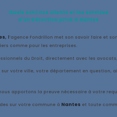
Quels sont nos clients et les services
d'un Détective privé à
Nantes
es
, l
’agence Fondrillon met son savoir faire et so
liers comme pour les entreprises.
sionnels du Droit, directement avec les avocats, l
, sur votre ville, votre département en question, 
 nous appo
rtons la preuve nécessaire à votre requ
Nantes
pides sur votre commune à
et toute commu