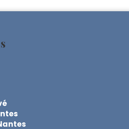
es
vé
antes
Nantes