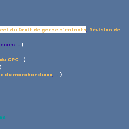
ect du Droit de garde d’enfants
,
Révision de
rsonne …
)
 du CPC
…
)
)
ls de marchandises
, .…
)
es