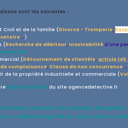
isons sont les suivantes :
Civil et de la famille (
Divorce - Tromperie
,
Resp
satoire
…
)
s (
Recherche de débiteur
,
Insolvabilité
d'une pe
se postale
mmercial (
Détournement de clientèle
,
article 145
 de complaisance
,
Clause de non concurrence
…
 de la propriété industrielle et commerciale (
Vo
tre
page d’accueil
du site agencedetective.fr
Comment monter votre dossier d'enquête
vec
détective privé sur votre ville à
Oulli
un