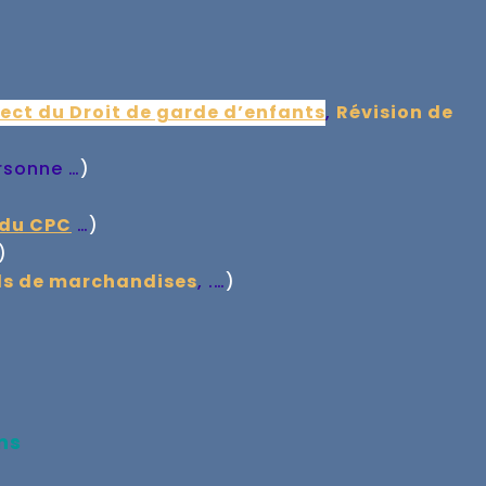
ect du Droit de garde d’enfants
,
Révision de
rsonne …
)
 du CPC
…
)
)
ls de marchandises
, .…
)
ns