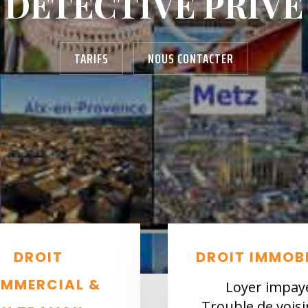
DÉTECTIVE PRIVÉ
TARIFS
NOUS CONTACTER
DROIT
DROIT IMMOBI
MMERCIAL &
Loyer impay
Trouble de vois