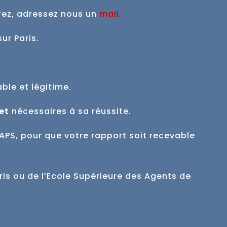
rez, adressez nous un
mail
.
sur Paris.
able et
légitime.
et
nécessaires à sa réussite.
APS, pour que votre rapport soit recevable
ris ou de l’Ecole Supérieure des Agents de