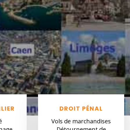
LIER
DROIT PÉNAL
é
Vols de marchandises
inage
Détournement de