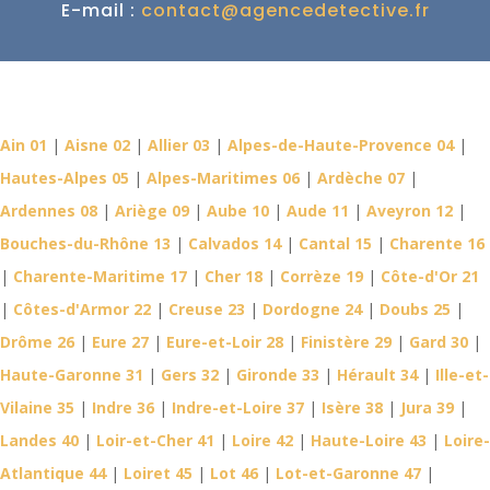
E-mail :
contact@agencedetective.fr
Détective Privé dans votre
département
Ain 01
|
Aisne 02
|
Allier 03
|
Alpes-de-Haute-Provence 04
|
Hautes-Alpes 05
|
Alpes-Maritimes 06
|
Ardèche 07
|
Ardennes 08
|
Ariège 09
|
Aube 10
|
Aude 11
|
Aveyron 12
|
Bouches-du-Rhône 13
|
Calvados 14
|
Cantal 15
|
Charente 16
|
Charente-Maritime 17
|
Cher 18
|
Corrèze 19
|
Côte-d'Or 21
|
Côtes-d'Armor 22
|
Creuse 23
|
Dordogne 24
|
Doubs 25
|
Drôme 26
|
Eure 27
|
Eure-et-Loir 28
|
Finistère 29
|
Gard 30
|
Haute-Garonne 31
|
Gers 32
|
Gironde 33
|
Hérault 34
|
Ille-et-
Vilaine 35
|
Indre 36
|
Indre-et-Loire 37
|
Isère 38
|
Jura 39
|
Landes 40
|
Loir-et-Cher 41
|
Loire 42
|
Haute-Loire 43
|
Loire-
Atlantique 44
|
Loiret 45
|
Lot 46
|
Lot-et-Garonne 47
|