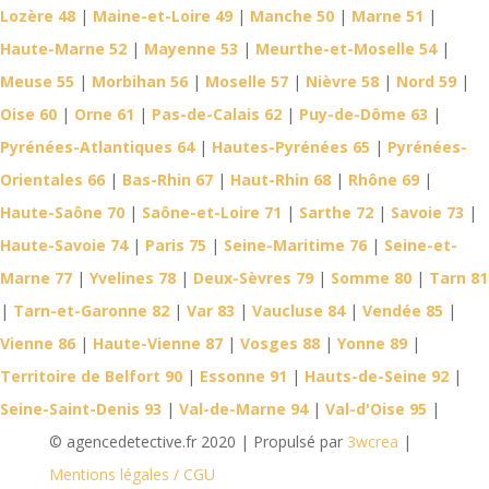
Lozère 48
|
Maine-et-Loire 49
|
Manche 50
|
Marne 51
|
Haute-Marne 52
|
Mayenne 53
|
Meurthe-et-Moselle 54
|
Meuse 55
|
Morbihan 56
|
Moselle 57
|
Nièvre 58
|
Nord 59
|
Oise 60
|
Orne 61
|
Pas-de-Calais 62
|
Puy-de-Dôme 63
|
Pyrénées-Atlantiques 64
|
Hautes-Pyrénées 65
|
Pyrénées-
Orientales 66
|
Bas-Rhin 67
|
Haut-Rhin 68
|
Rhône 69
|
Haute-Saône 70
|
Saône-et-Loire 71
|
Sarthe 72
|
Savoie 73
|
Haute-Savoie 74
|
Paris 75
|
Seine-Maritime 76
|
Seine-et-
Marne 77
|
Yvelines 78
|
Deux-Sèvres 79
|
Somme 80
|
Tarn 81
|
Tarn-et-Garonne 82
|
Var 83
|
Vaucluse 84
|
Vendée 85
|
Vienne 86
|
Haute-Vienne 87
|
Vosges 88
|
Yonne 89
|
Territoire de Belfort 90
|
Essonne 91
|
Hauts-de-Seine 92
|
Seine-Saint-Denis 93
|
Val-de-Marne 94
|
Val-d'Oise 95
|
© agencedetective.fr 2020 | Propulsé par
3wcrea
|
Mentions légales / CGU