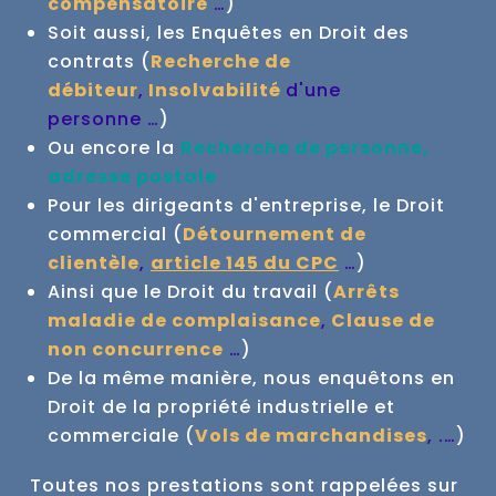
compensatoire
…
)
Soit aussi, les Enquêtes en Droit des
contrats (
Recherche de
débiteur
,
Insolvabilité
d'une
personne …
)
Ou encore la
Recherche de personne,
adresse postale
Pour les dirigeants d'entreprise, le Droit
commercial (
Détournement de
clientèle
,
article 145 du CPC
…
)
Ainsi que le Droit du travail (
Arrêts
maladie de complaisance
,
Clause de
non concurrence
…
)
De la même manière, nous enquêtons en
Droit de la propriété industrielle et
commerciale (
Vols de marchandises
, .…
)
Toutes nos prestations sont rappelées sur