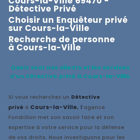
Cours-la-Ville 69470 -
Détective Privé
Choisir un Enquêteur privé
sur Cours-la-Ville
Recherche de personne
à
Cours-la-Ville
Quels sont nos clients et les services
d'un Détective privé à
Cours-la-Ville
Si vous recherchez un
Détective
Cours-la-Ville
, l
privé
à
’agence
Fondrillon met son savoir faire et son
expertise à votre service pour la défense
de vos droits. Nous investiguons pour les