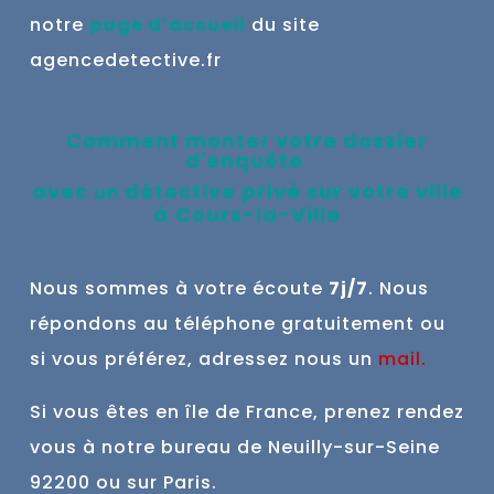
notre
page d’accueil
du site
agencedetective.fr
Comment monter votre dossier
d'enquête
avec
détective privé sur votre ville
un
à
Cours-la-Ville
Nous sommes à votre écoute
7j/7
. Nous
répondons au téléphone gratuitement ou
si vous préférez, adressez nous un
mail
.
Si vous êtes en île de France, prenez rendez
vous à notre bureau de Neuilly-sur-Seine
92200 ou sur Paris.