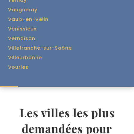
Ternay
Vaugneray
Vaulx-en-Velin
Vénissieux
Vernaison
Villefranche-sur-Saône
Villeurbanne
Vourles
Les villes les plus
demandées pour