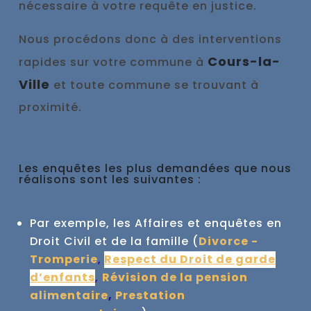
nécessaire à votre requête en justice.
Nous procédons donc à des interventions
Cours-la-
rapides sur votre commune à
Ville
et toute commune se trouvant à
proximité.
Les enquêtes les plus demandées que nous
réalisons sont les suivantes :
Par exemple, les Affaires et enquêtes en
Droit Civil et de la famille (
Divorce -
Tromperie
,
Respect du Droit de garde
d’enfants
,
Révision de la pension
alimentaire
,
Prestation