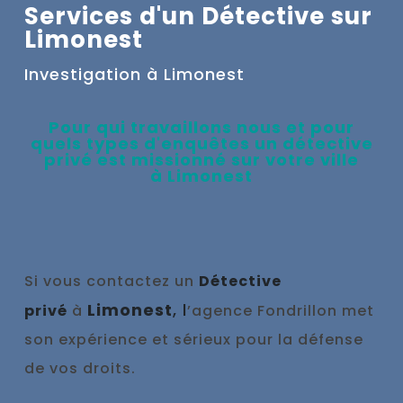
Services d'un Détective sur
Limonest
Investigation à
Limonest
Pour qui travaillons nous et pour
quels types d'enquêtes un
détective
privé e
st missionné sur votre ville
à
Limonest
Si vous contactez un
Détective
Limonest
, l
privé
à
’agence Fondrillon met
son expérience et sérieux pour la défense
de vos droits.