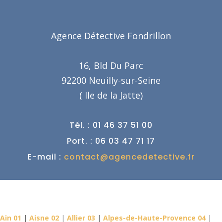
Agence Détective Fondrillon
16, Bld Du Parc
92200 Neuilly-sur-Seine
( Ile de la Jatte)
Tél. : 01 46 37 51 00
Port. : 06 03 47 71 17
E-mail :
contact@agencedetective.fr
Détective Privé dans votre
département
Ain 01
|
Aisne 02
|
Allier 03
|
Alpes-de-Haute-Provence 04
|