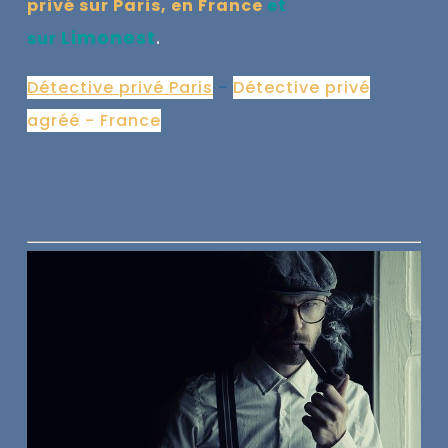
privé sur Paris, en France
et
Limonest
.
sur
Détective privé Paris
-
Détective privé
agréé - France