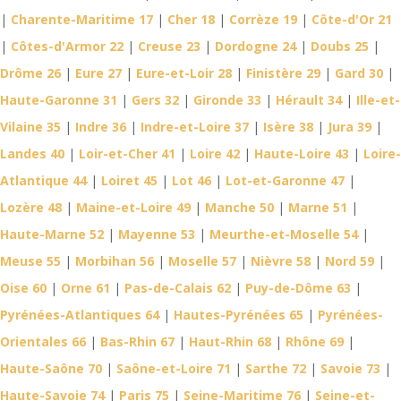
|
Charente-Maritime 17
|
Cher 18
|
Corrèze 19
|
Côte-d'Or 21
|
Côtes-d'Armor 22
|
Creuse 23
|
Dordogne 24
|
Doubs 25
|
Drôme 26
|
Eure 27
|
Eure-et-Loir 28
|
Finistère 29
|
Gard 30
|
Haute-Garonne 31
|
Gers 32
|
Gironde 33
|
Hérault 34
|
Ille-et-
Vilaine 35
|
Indre 36
|
Indre-et-Loire 37
|
Isère 38
|
Jura 39
|
Landes 40
|
Loir-et-Cher 41
|
Loire 42
|
Haute-Loire 43
|
Loire-
Atlantique 44
|
Loiret 45
|
Lot 46
|
Lot-et-Garonne 47
|
Lozère 48
|
Maine-et-Loire 49
|
Manche 50
|
Marne 51
|
Haute-Marne 52
|
Mayenne 53
|
Meurthe-et-Moselle 54
|
Meuse 55
|
Morbihan 56
|
Moselle 57
|
Nièvre 58
|
Nord 59
|
Oise 60
|
Orne 61
|
Pas-de-Calais 62
|
Puy-de-Dôme 63
|
Pyrénées-Atlantiques 64
|
Hautes-Pyrénées 65
|
Pyrénées-
Orientales 66
|
Bas-Rhin 67
|
Haut-Rhin 68
|
Rhône 69
|
Haute-Saône 70
|
Saône-et-Loire 71
|
Sarthe 72
|
Savoie 73
|
Haute-Savoie 74
|
Paris 75
|
Seine-Maritime 76
|
Seine-et-