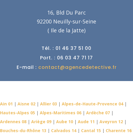
16, Bld Du Parc
92200 Neuilly-sur-Seine
( Ile de la Jatte)
Tél. : 01 46 37 51 00
Port. : 06 03 47 71 17
E-mail :
contact@agencedetective.fr
Détective Privé dans votre
département
Ain 01
|
Aisne 02
|
Allier 03
|
Alpes-de-Haute-Provence 04
|
Hautes-Alpes 05
|
Alpes-Maritimes 06
|
Ardèche 07
|
Ardennes 08
|
Ariège 09
|
Aube 10
|
Aude 11
|
Aveyron 12
|
Bouches-du-Rhône 13
|
Calvados 14
|
Cantal 15
|
Charente 16