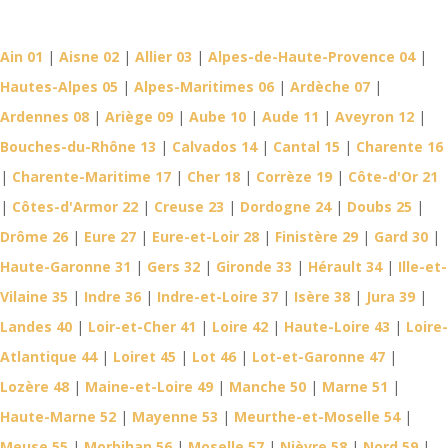
département
Ain 01
|
Aisne 02
|
Allier 03
|
Alpes-de-Haute-Provence 04
|
Hautes-Alpes 05
|
Alpes-Maritimes 06
|
Ardèche 07
|
Ardennes 08
|
Ariège 09
|
Aube 10
|
Aude 11
|
Aveyron 12
|
Bouches-du-Rhône 13
|
Calvados 14
|
Cantal 15
|
Charente 16
|
Charente-Maritime 17
|
Cher 18
|
Corrèze 19
|
Côte-d'Or 21
|
Côtes-d'Armor 22
|
Creuse 23
|
Dordogne 24
|
Doubs 25
|
Drôme 26
|
Eure 27
|
Eure-et-Loir 28
|
Finistère 29
|
Gard 30
|
Haute-Garonne 31
|
Gers 32
|
Gironde 33
|
Hérault 34
|
Ille-et-
Vilaine 35
|
Indre 36
|
Indre-et-Loire 37
|
Isère 38
|
Jura 39
|
Landes 40
|
Loir-et-Cher 41
|
Loire 42
|
Haute-Loire 43
|
Loire-
Atlantique 44
|
Loiret 45
|
Lot 46
|
Lot-et-Garonne 47
|
Lozère 48
|
Maine-et-Loire 49
|
Manche 50
|
Marne 51
|
Haute-Marne 52
|
Mayenne 53
|
Meurthe-et-Moselle 54
|
Meuse 55
|
Morbihan 56
|
Moselle 57
|
Nièvre 58
|
Nord 59
|