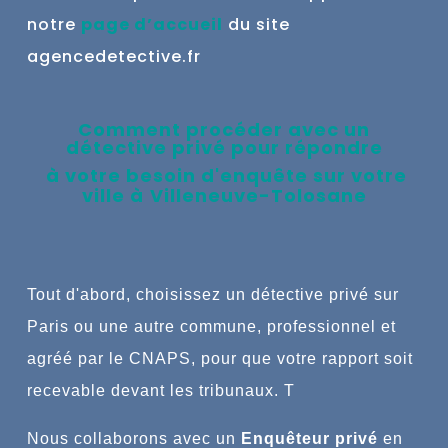
notre
page d’accueil
du site
agencedetective.fr
Comment procéder avec un
détective privé pour répondre
à votre besoin d'enquête
sur votre
ville à
Villeneuve-Tolosane
Tout
d'abord, choisissez un détective privé sur
Paris ou une autre commune,
professionnel et
agréé par le CNAPS, pour que votre rapport soit
recevable devant les tribunaux.
T
Nous collaborons avec un
Enquêteur privé
en