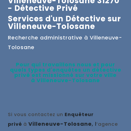
Villeneuve-Tolosane 31270
- Détective Privé
Services d'un Détective sur
Villeneuve-Tolosane
Recherche administrative à
Villeneuve-
Tolosane
Pour qui travaillons nous et pour
quels types d'enquêtes un
détective
privé e
st missionné sur votre ville
à
Villeneuve-Tolosane
Si vous contactez un
Enquêteur
Villeneuve-Tolosane
, l
privé
à
’agence