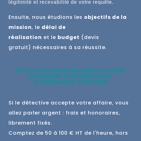
légitimité et recevabilité de votre requête.
Ensuite, nous étudions l
es
objectifs de la
mission
, le
délai de
réalisation
et
le
budget
(devis
gratuit)
nécessaires à sa réussite.
Pour tout savoir des prix et tarifs
pratiqués d'un Détective
à
Villeneuve-Tolosane
Si le détective accepte votre affaire, vous
allez parler argent : frais et honoraires,
librement fixés.
Comptez de 50 à 100 € HT de l'heure, hors