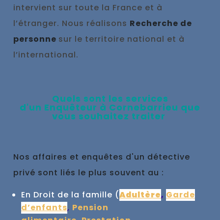
intervient sur toute la France et à
l’étranger. Nous réalisons
Recherche de
personne
sur le territoire national et à
l’international.
Qu
els sont les se
rvices
d'un
Enquêteur à
Cornebarrieu que
vous souhaitez traiter
Nos affaires et enquêtes d'un détective
privé sont liés le plus souvent au :
En Droit de la famille (
Adultère
,
Garde
d’enfants
,
Pension