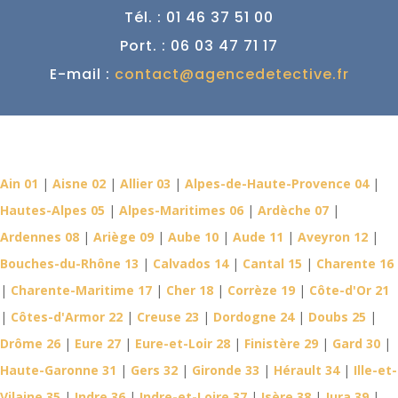
Tél. : 01 46 37 51 00
Port. : 06 03 47 71 17
E-mail :
contact@agencedetective.fr
Détective Privé dans votre
département
Ain 01
|
Aisne 02
|
Allier 03
|
Alpes-de-Haute-Provence 04
|
Hautes-Alpes 05
|
Alpes-Maritimes 06
|
Ardèche 07
|
Ardennes 08
|
Ariège 09
|
Aube 10
|
Aude 11
|
Aveyron 12
|
Bouches-du-Rhône 13
|
Calvados 14
|
Cantal 15
|
Charente 16
|
Charente-Maritime 17
|
Cher 18
|
Corrèze 19
|
Côte-d'Or 21
|
Côtes-d'Armor 22
|
Creuse 23
|
Dordogne 24
|
Doubs 25
|
Drôme 26
|
Eure 27
|
Eure-et-Loir 28
|
Finistère 29
|
Gard 30
|
Haute-Garonne 31
|
Gers 32
|
Gironde 33
|
Hérault 34
|
Ille-et-
Vilaine 35
|
Indre 36
|
Indre-et-Loire 37
|
Isère 38
|
Jura 39
|