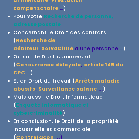
alimentaire
,
Prestation
compensatoire
…
)
Pour votre
Recherche de personne,
adresse postale
Concernant le Droit des contrats
(
Recherche de
débiteur
,
Solvabilité
d'une personne …
)
Ou soit le Droit commercial
(
Concurrence déloyale
,
article 145 du
CPC
…
)
Et en Droit du travail (
Arrêts maladie
abusifs
,
Surveillance salarié
...
)
Mais aussi le Droit Informatique
(
Enquête informatique et
cybercriminalité
)
En conclusion, le Droit de la propriété
industrielle et commerciale
(
Contrefaçon
...
)