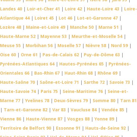
Landes 40
|
Loir-et-Cher 41
|
Loire 42
|
Haute-Loire 43
|
Loire-
Atlantique 44
|
Loiret 45
|
Lot 46
|
Lot-et-Garonne 47
|
Lozère 48
|
Maine-et-Loire 49
|
Manche 50
|
Marne 51
|
Haute-Marne 52
|
Mayenne 53
|
Meurthe-et-Moselle 54
|
Meuse 55
|
Morbihan 56
|
Moselle 57
|
Nièvre 58
|
Nord 59
|
Oise 60
|
Orne 61
|
Pas-de-Calais 62
|
Puy-de-Dôme 63
|
Pyrénées-Atlantiques 64
|
Hautes-Pyrénées 65
|
Pyrénées-
Orientales 66
|
Bas-Rhin 67
|
Haut-Rhin 68
|
Rhône 69
|
Haute-Saône 70
|
Saône-et-Loire 71
|
Sarthe 72
|
Savoie 73
|
Haute-Savoie 74
|
Paris 75
|
Seine-Maritime 76
|
Seine-et-
Marne 77
|
Yvelines 78
|
Deux-Sèvres 79
|
Somme 80
|
Tarn 81
|
Tarn-et-Garonne 82
|
Var 83
|
Vaucluse 84
|
Vendée 85
|
Vienne 86
|
Haute-Vienne 87
|
Vosges 88
|
Yonne 89
|
Territoire de Belfort 90
|
Essonne 91
|
Hauts-de-Seine 92
|