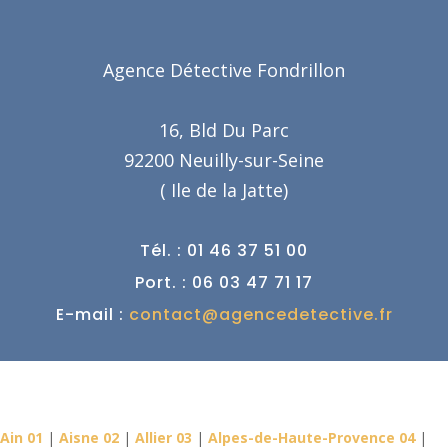
Agence Détective Fondrillon
16, Bld Du Parc
92200 Neuilly-sur-Seine
( Ile de la Jatte)
Tél. : 01 46 37 51 00
Port. : 06 03 47 71 17
E-mail :
contact@agencedetective.fr
Détective Privé dans votre
département
Ain 01
|
Aisne 02
|
Allier 03
|
Alpes-de-Haute-Provence 04
|