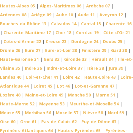
Hautes-Alpes 05
|
Alpes-Maritimes 06
|
Ardèche 07
|
Ardennes 08
|
Ariège 09
|
Aube 10
|
Aude 11
|
Aveyron 12
|
Bouches-du-Rhône 13
|
Calvados 14
|
Cantal 15
|
Charente 16
|
Charente-Maritime 17
|
Cher 18
|
Corrèze 19
|
Côte-d'Or 21
|
Côtes-d'Armor 22
|
Creuse 23
|
Dordogne 24
|
Doubs 25
|
Drôme 26
|
Eure 27
|
Eure-et-Loir 28
|
Finistère 29
|
Gard 30
|
Haute-Garonne 31
|
Gers 32
|
Gironde 33
|
Hérault 34
|
Ille-et-
Vilaine 35
|
Indre 36
|
Indre-et-Loire 37
|
Isère 38
|
Jura 39
|
Landes 40
|
Loir-et-Cher 41
|
Loire 42
|
Haute-Loire 43
|
Loire-
Atlantique 44
|
Loiret 45
|
Lot 46
|
Lot-et-Garonne 47
|
Lozère 48
|
Maine-et-Loire 49
|
Manche 50
|
Marne 51
|
Haute-Marne 52
|
Mayenne 53
|
Meurthe-et-Moselle 54
|
Meuse 55
|
Morbihan 56
|
Moselle 57
|
Nièvre 58
|
Nord 59
|
Oise 60
|
Orne 61
|
Pas-de-Calais 62
|
Puy-de-Dôme 63
|
Pyrénées-Atlantiques 64
|
Hautes-Pyrénées 65
|
Pyrénées-