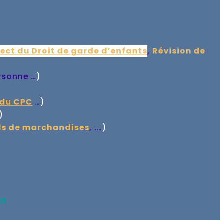
ect du Droit de garde d’enfants
,
Révision de
rsonne …
)
 du CPC
…
)
)
ls de marchandises
, .…
)
in