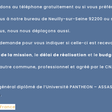
dons au téléphone gratuitement ou si vous préfé
ous à notre bureau de Neuilly-sur-Seine 92200 ou 
ous, nous nous déplaçons aussi.
demande pour vous indiquer si celle-ci est
recev
 de la mission
, le
délai de réalisation
et
le
budg
ne autre commune,
professionnel et agréé par le CN
général
diplômé de l’Université PANTHEON – ASSAS 
.
s
 France