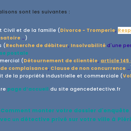
isons sont les suivantes :
Civil et de la famille (
Divorce - Tromperie
,
Resp
satoire
…
)
s (
Recherche de débiteur
,
Insolvabilité
d'une pe
se postale
mmercial (
Détournement de clientèle
,
article 145
 de complaisance
,
Clause de non concurrence
…
 de la propriété industrielle et commerciale (
Vo
tre
page d’accueil
du site agencedetective.fr
Comment monter votre dossier d'enquête
vec
détective privé sur votre ville à
Plér
un