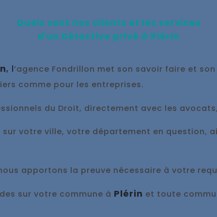
Quels sont nos clients et les services
d'un Détective privé à
Plérin
in
, l
’agence Fondrillon met son savoir faire et son
liers comme pour les entreprises.
sionnels du Droit, directement avec les avocats, l
, sur votre ville, votre département en question, 
 nous appo
rtons la preuve nécessaire à votre requ
Plérin
pides sur votre commune à
et toute commun