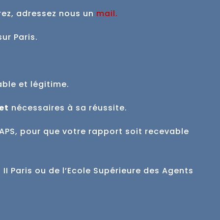
rez, adressez nous un
mail
.
sur Paris.
able et
légitime.
et
nécessaires à sa réussite.
APS, pour que votre rapport soit recevable
II Paris ou de l’Ecole Supérieure des Agents