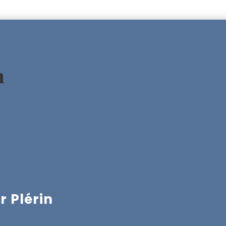
n
r Plérin