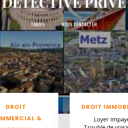
DÉTECTIVE PRIVÉ
TARIFS
NOUS CONTACTER
DROIT
DROIT IMMOBI
MMERCIAL &
Loyer impay
Trouble de vois