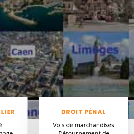
LIER
DROIT PÉNAL
é
Vols de marchandises
inage
Détournement de