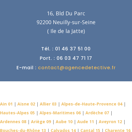
16, Bld Du Parc
92200 Neuilly-sur-Seine
( Ile de la Jatte)
Tél. : 01 46 37 51 00
Port. : 06 03 47 71 17
E-mail :
contact@agencedetective.fr
Détective Privé dans votre
département
Ain 01
|
Aisne 02
|
Allier 03
|
Alpes-de-Haute-Provence 04
|
Hautes-Alpes 05
|
Alpes-Maritimes 06
|
Ardèche 07
|
Ardennes 08
|
Ariège 09
|
Aube 10
|
Aude 11
|
Aveyron 12
|
Bouches-du-Rhône 13
|
Calvados 14
|
Cantal 15
|
Charente 16