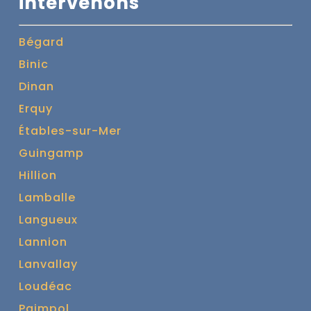
intervenons
Bégard
Binic
Dinan
Erquy
Étables-sur-Mer
Guingamp
Hillion
Lamballe
Langueux
Lannion
Lanvallay
Loudéac
Paimpol