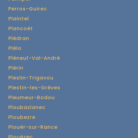
Perros-Guirec
Plaintel
Plancoët
Plédran
Plélo
Pléneuf-Val-André
Plérin
Pleslin-Trigavou
Plestin-les-Grèves
Pleumeur-Bodou
Ploubazlanec
Ploubezre
Plouër-sur-Rance
Plouézec