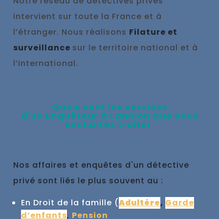
Notre réseau de détectives privés
intervient sur toute la France et à
l’étranger. Nous réalisons
Filature et
surveillance
sur le territoire national et à
l’international.
Qu
els sont les se
rvices
d'un
Enquêteur à
Lannion que vous
souhaitez traiter
Nos affaires et enquêtes d'un détective
privé sont liés le plus souvent au :
En Droit de la famille (
Adultère
,
Garde
d’enfants
,
Pension