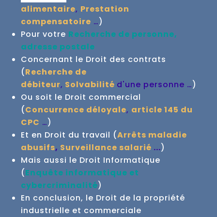
alimentaire
,
Prestation
compensatoire
…
)
Pour votre
Recherche de personne,
adresse postale
Concernant le Droit des contrats
(
Recherche de
débiteur
,
Solvabilité
d'une personne …
)
Ou soit le Droit commercial
(
Concurrence déloyale
,
article 145 du
CPC
…
)
Et en Droit du travail (
Arrêts maladie
abusifs
,
Surveillance salarié
...
)
Mais aussi le Droit Informatique
(
Enquête informatique et
cybercriminalité
)
En conclusion, le Droit de la propriété
industrielle et commerciale