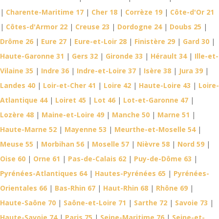
|
Charente-Maritime 17
|
Cher 18
|
Corrèze 19
|
Côte-d'Or 21
|
Côtes-d'Armor 22
|
Creuse 23
|
Dordogne 24
|
Doubs 25
|
Drôme 26
|
Eure 27
|
Eure-et-Loir 28
|
Finistère 29
|
Gard 30
|
Haute-Garonne 31
|
Gers 32
|
Gironde 33
|
Hérault 34
|
Ille-et-
Vilaine 35
|
Indre 36
|
Indre-et-Loire 37
|
Isère 38
|
Jura 39
|
Landes 40
|
Loir-et-Cher 41
|
Loire 42
|
Haute-Loire 43
|
Loire-
Atlantique 44
|
Loiret 45
|
Lot 46
|
Lot-et-Garonne 47
|
Lozère 48
|
Maine-et-Loire 49
|
Manche 50
|
Marne 51
|
Haute-Marne 52
|
Mayenne 53
|
Meurthe-et-Moselle 54
|
Meuse 55
|
Morbihan 56
|
Moselle 57
|
Nièvre 58
|
Nord 59
|
Oise 60
|
Orne 61
|
Pas-de-Calais 62
|
Puy-de-Dôme 63
|
Pyrénées-Atlantiques 64
|
Hautes-Pyrénées 65
|
Pyrénées-
Orientales 66
|
Bas-Rhin 67
|
Haut-Rhin 68
|
Rhône 69
|
Haute-Saône 70
|
Saône-et-Loire 71
|
Sarthe 72
|
Savoie 73
|
Haute-Savoie 74
|
Paris 75
|
Seine-Maritime 76
|
Seine-et-