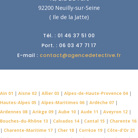
92200 Neuilly-sur-Seine
( Ile de la Jatte)
Tél. : 01 46 37 51 00
Port. : 06 03 47 71 17
E-mail :
contact@agencedetective.fr
Détective Privé dans votre
département
Ain 01
|
Aisne 02
|
Allier 03
|
Alpes-de-Haute-Provence 04
|
Hautes-Alpes 05
|
Alpes-Maritimes 06
|
Ardèche 07
|
Ardennes 08
|
Ariège 09
|
Aube 10
|
Aude 11
|
Aveyron 12
|
Bouches-du-Rhône 13
|
Calvados 14
|
Cantal 15
|
Charente 16
|
Charente-Maritime 17
|
Cher 18
|
Corrèze 19
|
Côte-d'Or 21