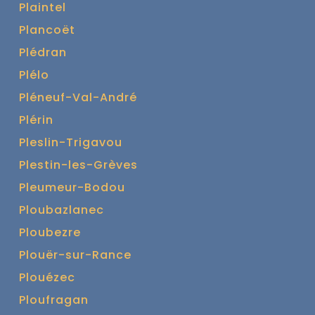
Plaintel
Plancoët
Plédran
Plélo
Pléneuf-Val-André
Plérin
Pleslin-Trigavou
Plestin-les-Grèves
Pleumeur-Bodou
Ploubazlanec
Ploubezre
Plouër-sur-Rance
Plouézec
Ploufragan