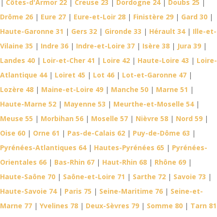
|
Côtes-d'Armor 22
|
Creuse 23
|
Dordogne 24
|
Doubs 25
|
Drôme 26
|
Eure 27
|
Eure-et-Loir 28
|
Finistère 29
|
Gard 30
|
Haute-Garonne 31
|
Gers 32
|
Gironde 33
|
Hérault 34
|
Ille-et-
Vilaine 35
|
Indre 36
|
Indre-et-Loire 37
|
Isère 38
|
Jura 39
|
Landes 40
|
Loir-et-Cher 41
|
Loire 42
|
Haute-Loire 43
|
Loire-
Atlantique 44
|
Loiret 45
|
Lot 46
|
Lot-et-Garonne 47
|
Lozère 48
|
Maine-et-Loire 49
|
Manche 50
|
Marne 51
|
Haute-Marne 52
|
Mayenne 53
|
Meurthe-et-Moselle 54
|
Meuse 55
|
Morbihan 56
|
Moselle 57
|
Nièvre 58
|
Nord 59
|
Oise 60
|
Orne 61
|
Pas-de-Calais 62
|
Puy-de-Dôme 63
|
Pyrénées-Atlantiques 64
|
Hautes-Pyrénées 65
|
Pyrénées-
Orientales 66
|
Bas-Rhin 67
|
Haut-Rhin 68
|
Rhône 69
|
Haute-Saône 70
|
Saône-et-Loire 71
|
Sarthe 72
|
Savoie 73
|
Haute-Savoie 74
|
Paris 75
|
Seine-Maritime 76
|
Seine-et-
Marne 77
|
Yvelines 78
|
Deux-Sèvres 79
|
Somme 80
|
Tarn 81