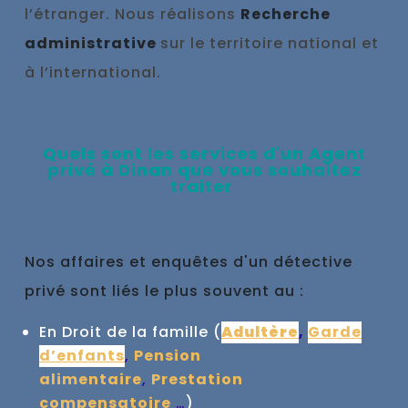
l’étranger. Nous réalisons
Recherche
administrative
sur le territoire national et
à l’international.
Qu
els sont les se
rvices d'un
Agent
privé à
Dinan que vous souhaitez
traiter
Nos affaires et enquêtes d'un détective
privé sont liés le plus souvent au :
En Droit de la famille (
Adultère
,
Garde
d’enfants
,
Pension
alimentaire
,
Prestation
compensatoire
…
)