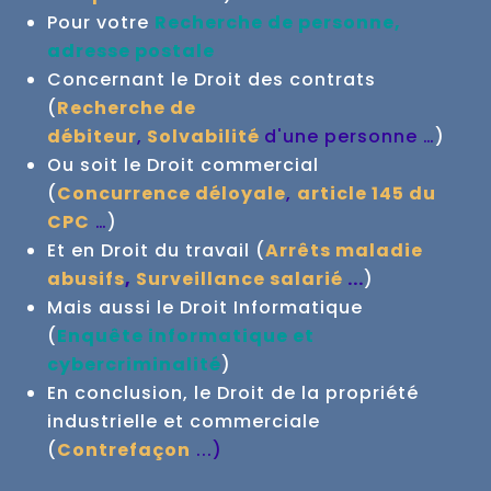
Pour votre
Recherche de personne,
adresse postale
Concernant le Droit des contrats
(
Recherche de
débiteur
,
Solvabilité
d'une personne …
)
Ou soit le Droit commercial
(
Concurrence déloyale
,
article 145 du
CPC
…
)
Et en Droit du travail (
Arrêts maladie
abusifs
,
Surveillance salarié
...
)
Mais aussi le Droit Informatique
(
Enquête informatique et
cybercriminalité
)
En conclusion, le Droit de la propriété
industrielle et commerciale
(
Contrefaçon
...
)