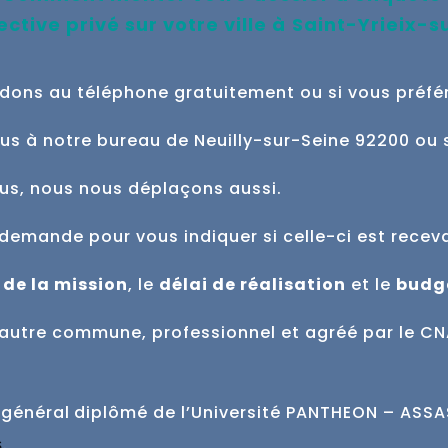
ctive privé sur votre ville à
Saint-Yrieix-
dons au téléphone gratuitement ou si vous préfé
ous à notre bureau de Neuilly-sur-Seine 92200 ou 
ous, nous nous déplaçons aussi.
demande pour vous indiquer si celle-ci est
recev
 de la mission
, le
délai de réalisation
et
le
budg
ne autre commune,
professionnel et agréé par le CN
 général
diplômé de l’Université PANTHEON – ASSAS 
.
s