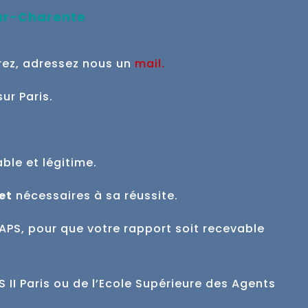
sur-Charente
rez, adressez nous un
mail
.
sur Paris.
able et
légitime.
et
nécessaires à sa réussite.
APS, pour que votre rapport soit recevable
II Paris ou de l’Ecole Supérieure des Agents