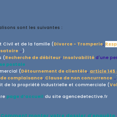
isons sont les suivantes :
Civil et de la famille (
Divorce - Tromperie
,
Resp
satoire
…
)
s (
Recherche de débiteur
,
Insolvabilité
d'une pe
se postale
mmercial (
Détournement de clientèle
,
article 145
 de complaisance
,
Clause de non concurrence
…
 de la propriété industrielle et commerciale (
Vo
tre
page d’accueil
du site agencedetective.fr
Comment monter votre dossier d'enquête