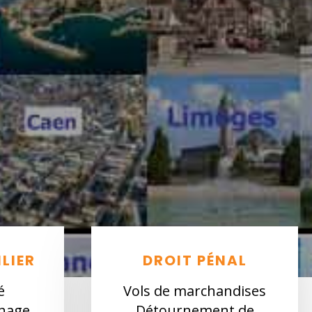
LIER
DROIT PÉNAL
é
Vols de marchandises
inage
Détournement de