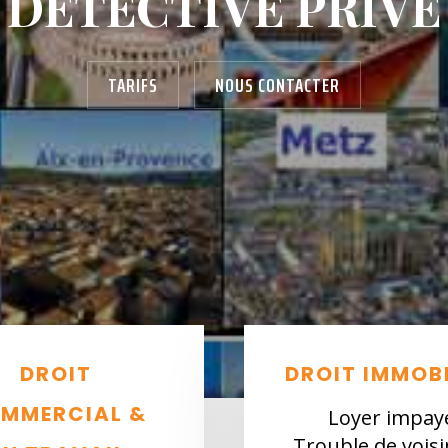
DÉTECTIVE PRIVÉ
TARIFS
NOUS CONTACTER
DROIT
DROIT IMMOBI
MMERCIAL &
Loyer impay
Trouble de vois