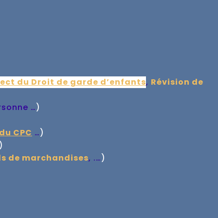
ect du Droit de garde d’enfants
,
Révision de
rsonne …
)
 du CPC
…
)
)
ls de marchandises
, .…
)