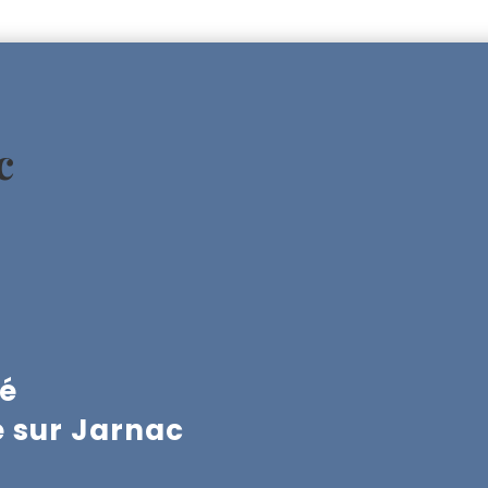
c
vé
é sur Jarnac