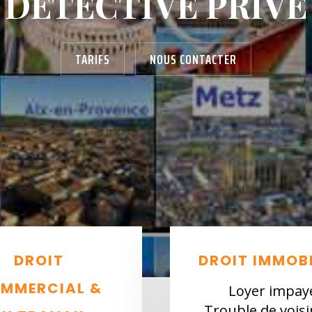
DÉTECTIVE PRIVÉ
TARIFS
NOUS CONTACTER
DROIT
DROIT IMMOBI
MMERCIAL &
Loyer impay
Trouble de vois