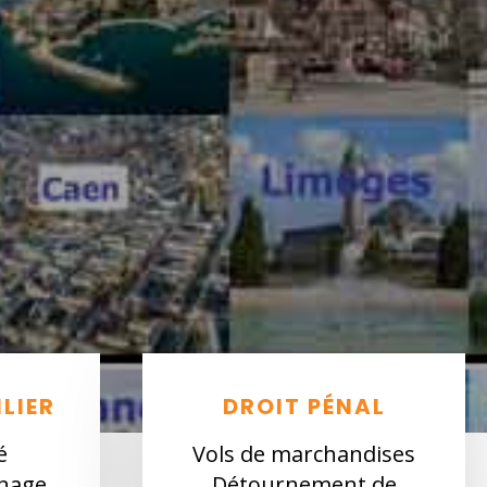
LIER
DROIT PÉNAL
é
Vols de marchandises
inage
Détournement de