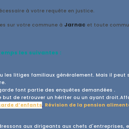
écessaire à votre requête en justice.
Jarnac
tes sur votre commune à
et toute commun
 temps les suivantes :
ou les litiges familiaux généralement. Mais il peu
re.
e garde font partie des enquêtes demandées .
 but de retrouver un hériter ou un ayant droit.
Aff
garde d’enfants
,
Révision de la pension aliment
essons aux dirigeants aux chefs d'entreprises, e