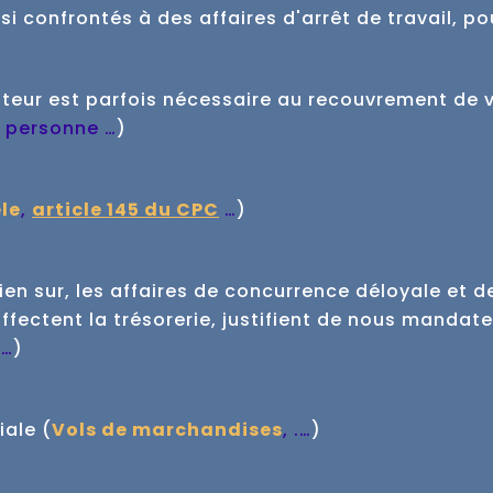
si confrontés à des affaires d'arrêt de travail, p
iteur est parfois nécessaire au recouvrement de 
 personne …
)
le
,
article 145 du CPC
…
)
bien sur, les affaires de concurrence déloyale et 
ffectent la trésorerie, justifient de nous mandate
…
)
iale (
Vols de marchandises
, .…
)