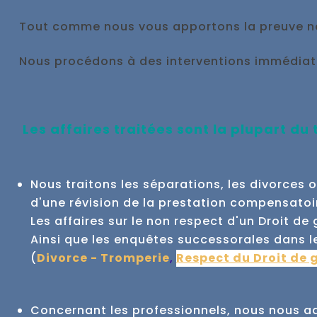
Tout comme nous vous appo
rtons la preuve n
Nous procédons à des interventions immédia
Les affaires traitées sont la plupart du
Nous traitons les séparations, les divorces 
d'une révision de la prestation compensatoi
Les affaires sur le non respect d'un Droit d
Ainsi que les enquêtes successorales dans le
(
Divorce - Tromperie
,
Respect du Droit de 
Concernant les professionnels, nous nous adr