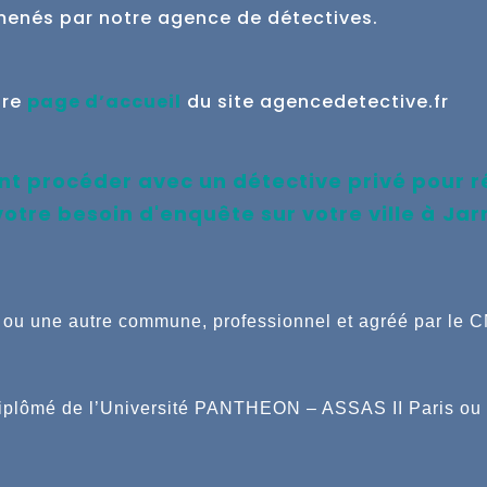
menés par notre agence de détectives.
tre
page d’accueil
du site agencedetective.fr
 procéder avec un détective privé pour 
votre besoin d'enquête
sur votre ville à
Jar
is ou une autre commune,
professionnel et agréé par le 
iplômé de l’Université PANTHEON – ASSAS II Paris ou 