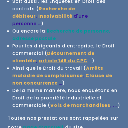
Soit aussi, les Enquêtes en Droit des
contrats (
Recherche de
débiteur
,
Insolvabilité
d'une
personne …
)
Ou encore la
Recherche de personne,
adresse postale
Pour les dirigeants d'entreprise, le Droit
commercial (
Détournement de
clientèle
,
article 145 du CPC
…
)
Ainsi que le Droit du travail (
Arrêts
maladie de complaisance
,
Clause de
non concurrence
…
)
De la même manière, nous enquêtons en
Droit de la propriété industrielle et
commerciale (
Vols de marchandises
, .…
)
Toutes nos prestations sont rappelées sur
notre
page d’accueil
du site