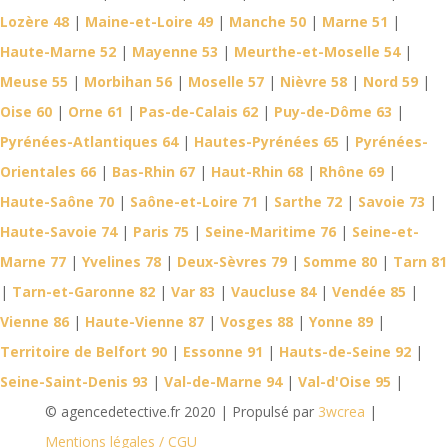
Lozère 48
|
Maine-et-Loire 49
|
Manche 50
|
Marne 51
|
Haute-Marne 52
|
Mayenne 53
|
Meurthe-et-Moselle 54
|
Meuse 55
|
Morbihan 56
|
Moselle 57
|
Nièvre 58
|
Nord 59
|
Oise 60
|
Orne 61
|
Pas-de-Calais 62
|
Puy-de-Dôme 63
|
Pyrénées-Atlantiques 64
|
Hautes-Pyrénées 65
|
Pyrénées-
Orientales 66
|
Bas-Rhin 67
|
Haut-Rhin 68
|
Rhône 69
|
Haute-Saône 70
|
Saône-et-Loire 71
|
Sarthe 72
|
Savoie 73
|
Haute-Savoie 74
|
Paris 75
|
Seine-Maritime 76
|
Seine-et-
Marne 77
|
Yvelines 78
|
Deux-Sèvres 79
|
Somme 80
|
Tarn 81
|
Tarn-et-Garonne 82
|
Var 83
|
Vaucluse 84
|
Vendée 85
|
Vienne 86
|
Haute-Vienne 87
|
Vosges 88
|
Yonne 89
|
Territoire de Belfort 90
|
Essonne 91
|
Hauts-de-Seine 92
|
Seine-Saint-Denis 93
|
Val-de-Marne 94
|
Val-d'Oise 95
|
© agencedetective.fr 2020 | Propulsé par
3wcrea
|
Mentions légales / CGU