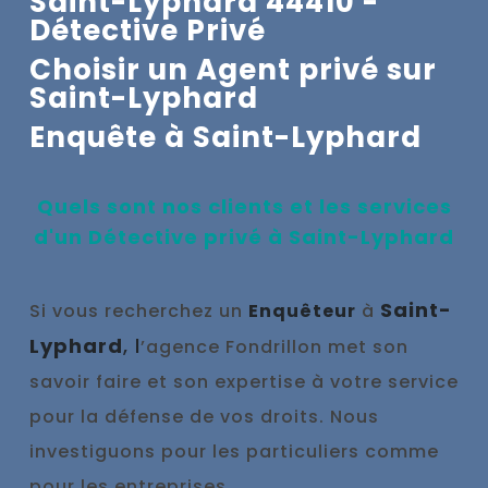
Saint-Lyphard 44410 -
Détective Privé
Choisir un Agent privé sur
Saint-Lyphard
Enquête à
Saint-Lyphard
Quels sont nos clients et les services
d'un Détective privé à
Saint-Lyphard
Saint-
Si vous recherchez un
Enquêteur
à
Lyphard
, l
’agence Fondrillon met son
savoir faire et son expertise à votre service
pour la défense de vos droits. Nous
investiguons pour les particuliers comme
pour les entreprises.