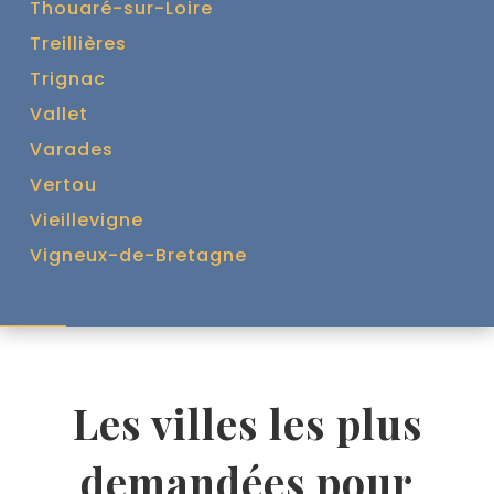
Thouaré-sur-Loire
Treillières
Trignac
Vallet
Varades
Vertou
Vieillevigne
Vigneux-de-Bretagne
Les villes les plus
demandées pour