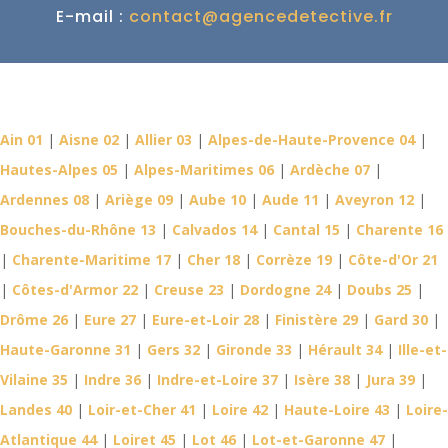
E-mail :
contact@agencedetective.fr
Détective Privé dans votre
département
Ain 01
|
Aisne 02
|
Allier 03
|
Alpes-de-Haute-Provence 04
|
Hautes-Alpes 05
|
Alpes-Maritimes 06
|
Ardèche 07
|
Ardennes 08
|
Ariège 09
|
Aube 10
|
Aude 11
|
Aveyron 12
|
Bouches-du-Rhône 13
|
Calvados 14
|
Cantal 15
|
Charente 16
|
Charente-Maritime 17
|
Cher 18
|
Corrèze 19
|
Côte-d'Or 21
|
Côtes-d'Armor 22
|
Creuse 23
|
Dordogne 24
|
Doubs 25
|
Drôme 26
|
Eure 27
|
Eure-et-Loir 28
|
Finistère 29
|
Gard 30
|
Haute-Garonne 31
|
Gers 32
|
Gironde 33
|
Hérault 34
|
Ille-et-
Vilaine 35
|
Indre 36
|
Indre-et-Loire 37
|
Isère 38
|
Jura 39
|
Landes 40
|
Loir-et-Cher 41
|
Loire 42
|
Haute-Loire 43
|
Loire-
Atlantique 44
|
Loiret 45
|
Lot 46
|
Lot-et-Garonne 47
|