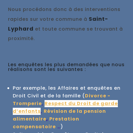
Nous procédons donc à des interventions
Saint-
rapides sur votre commune à
Lyphard
et toute commune se trouvant à
proximité.
Les enquêtes les plus demandées que nous
réalisons sont les suivantes :
Par exemple, les Affaires et enquêtes en
Droit Civil et de la famille (
Divorce -
Tromperie
,
Respect du Droit de garde
d’enfants
,
Révision de la pension
alimentaire
,
Prestation
compensatoire
…
)