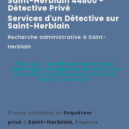
Saint-Herblain 44800 -
Détective Privé
Services d'un Détective sur
Saint-Herblain
Recherche administrative à
Saint-
Herblain
Pour qui travaillons nous et pour
quels types d'enquêtes un
détective
privé e
st missionné sur votre ville
à
Saint-Herblain
Si vous contactez un
Enquêteur
Saint-Herblain
, l
privé
à
’agence