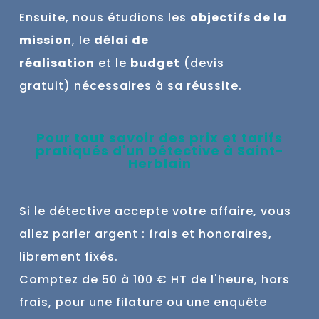
Ensuite, nous étudions l
es
objectifs de la
mission
, le
délai de
réalisation
et
le
budget
(devis
gratuit)
nécessaires à sa réussite.
Pour tout savoir des prix et tarifs
pratiqués d'un Détective à
Saint-
Herblain
Si le détective accepte votre affaire, vous
allez parler argent : frais et honoraires,
librement fixés.
Comptez de 50 à 100 € HT de l'heure, hors
frais, pour une filature ou une enquête