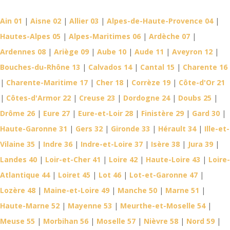
département
Ain 01
|
Aisne 02
|
Allier 03
|
Alpes-de-Haute-Provence 04
|
Hautes-Alpes 05
|
Alpes-Maritimes 06
|
Ardèche 07
|
Ardennes 08
|
Ariège 09
|
Aube 10
|
Aude 11
|
Aveyron 12
|
Bouches-du-Rhône 13
|
Calvados 14
|
Cantal 15
|
Charente 16
|
Charente-Maritime 17
|
Cher 18
|
Corrèze 19
|
Côte-d'Or 21
|
Côtes-d'Armor 22
|
Creuse 23
|
Dordogne 24
|
Doubs 25
|
Drôme 26
|
Eure 27
|
Eure-et-Loir 28
|
Finistère 29
|
Gard 30
|
Haute-Garonne 31
|
Gers 32
|
Gironde 33
|
Hérault 34
|
Ille-et-
Vilaine 35
|
Indre 36
|
Indre-et-Loire 37
|
Isère 38
|
Jura 39
|
Landes 40
|
Loir-et-Cher 41
|
Loire 42
|
Haute-Loire 43
|
Loire-
Atlantique 44
|
Loiret 45
|
Lot 46
|
Lot-et-Garonne 47
|
Lozère 48
|
Maine-et-Loire 49
|
Manche 50
|
Marne 51
|
Haute-Marne 52
|
Mayenne 53
|
Meurthe-et-Moselle 54
|
Meuse 55
|
Morbihan 56
|
Moselle 57
|
Nièvre 58
|
Nord 59
|