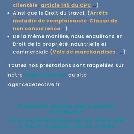
clientèle
,
article 145 du CPC
…
)
Ainsi que le Droit du travail (
Arrêts
maladie de complaisance
,
Clause de
non concurrence
…
)
De la même manière, nous enquêtons en
Droit de la propriété industrielle et
commerciale (
Vols de marchandises
, .…
)
Toutes nos prestations sont rappelées sur
notre
page d’accueil
du site
agencedetective.fr
Comment monter votre dossier
d'enquête
avec
détective privé sur votre ville
un
à
Saint-Jacques-de-la-Lande