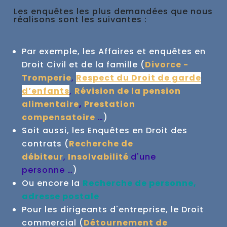
Les enquêtes les plus demandées que nous
réalisons sont les suivantes :
Par exemple, les Affaires et enquêtes en
Droit Civil et de la famille (
Divorce -
Tromperie
,
Respect du Droit de garde
d’enfants
,
Révision de la pension
alimentaire
,
Prestation
compensatoire
…
)
Soit aussi, les Enquêtes en Droit des
contrats (
Recherche de
débiteur
,
Insolvabilité
d'une
personne …
)
Ou encore la
Recherche de personne,
adresse postale
Pour les dirigeants d'entreprise, le Droit
commercial (
Détournement de