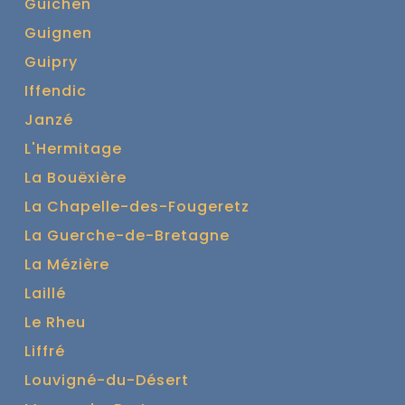
Guichen
Guignen
Guipry
Iffendic
Janzé
L'Hermitage
La Bouëxière
La Chapelle-des-Fougeretz
La Guerche-de-Bretagne
La Mézière
Laillé
Le Rheu
Liffré
Louvigné-du-Désert