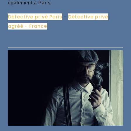
.
également à Paris
Détective privé Paris
-
Détective privé
agréé - France