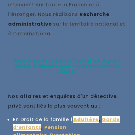
intervient sur toute la France et à
l’étranger. Nous réalisons
Recherche
administrative
sur le territoire national et
à l’international.
Qu
els sont les se
rvices d'un
Agent
privé à
Monts que vous souhaitez
traiter
Nos affaires et enquêtes d'un détective
privé sont liés le plus souvent au :
En Droit de la famille (
Adultère
,
Garde
d’enfants
,
Pension