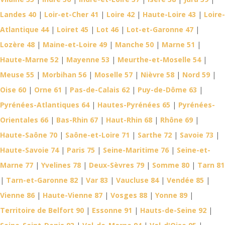
Landes 40
|
Loir-et-Cher 41
|
Loire 42
|
Haute-Loire 43
|
Loire-
Atlantique 44
|
Loiret 45
|
Lot 46
|
Lot-et-Garonne 47
|
Lozère 48
|
Maine-et-Loire 49
|
Manche 50
|
Marne 51
|
Haute-Marne 52
|
Mayenne 53
|
Meurthe-et-Moselle 54
|
Meuse 55
|
Morbihan 56
|
Moselle 57
|
Nièvre 58
|
Nord 59
|
Oise 60
|
Orne 61
|
Pas-de-Calais 62
|
Puy-de-Dôme 63
|
Pyrénées-Atlantiques 64
|
Hautes-Pyrénées 65
|
Pyrénées-
Orientales 66
|
Bas-Rhin 67
|
Haut-Rhin 68
|
Rhône 69
|
Haute-Saône 70
|
Saône-et-Loire 71
|
Sarthe 72
|
Savoie 73
|
Haute-Savoie 74
|
Paris 75
|
Seine-Maritime 76
|
Seine-et-
Marne 77
|
Yvelines 78
|
Deux-Sèvres 79
|
Somme 80
|
Tarn 81
|
Tarn-et-Garonne 82
|
Var 83
|
Vaucluse 84
|
Vendée 85
|
Vienne 86
|
Haute-Vienne 87
|
Vosges 88
|
Yonne 89
|
Territoire de Belfort 90
|
Essonne 91
|
Hauts-de-Seine 92
|