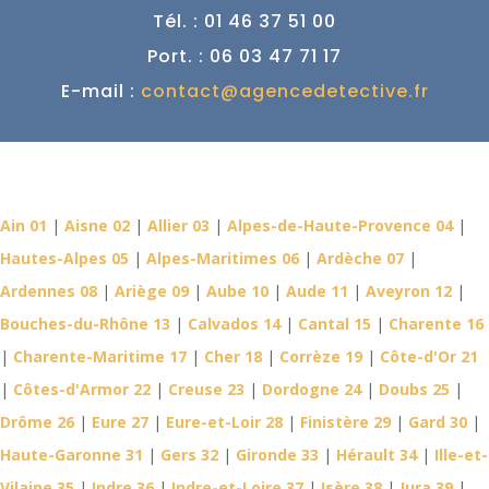
Tél. : 01 46 37 51 00
Port. : 06 03 47 71 17
E-mail :
contact@agencedetective.fr
Détective Privé dans votre
département
Ain 01
|
Aisne 02
|
Allier 03
|
Alpes-de-Haute-Provence 04
|
Hautes-Alpes 05
|
Alpes-Maritimes 06
|
Ardèche 07
|
Ardennes 08
|
Ariège 09
|
Aube 10
|
Aude 11
|
Aveyron 12
|
Bouches-du-Rhône 13
|
Calvados 14
|
Cantal 15
|
Charente 16
|
Charente-Maritime 17
|
Cher 18
|
Corrèze 19
|
Côte-d'Or 21
|
Côtes-d'Armor 22
|
Creuse 23
|
Dordogne 24
|
Doubs 25
|
Drôme 26
|
Eure 27
|
Eure-et-Loir 28
|
Finistère 29
|
Gard 30
|
Haute-Garonne 31
|
Gers 32
|
Gironde 33
|
Hérault 34
|
Ille-et-
Vilaine 35
|
Indre 36
|
Indre-et-Loire 37
|
Isère 38
|
Jura 39
|