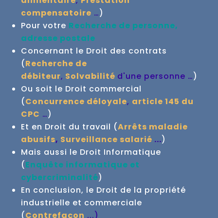
alimentaire
,
Prestation
compensatoire
…
)
Pour votre
Recherche de personne,
adresse postale
Concernant le Droit des contrats
(
Recherche de
débiteur
,
Solvabilité
d'une personne …
)
Ou soit le Droit commercial
(
Concurrence déloyale
,
article 145 du
CPC
…
)
Et en Droit du travail (
Arrêts maladie
abusifs
,
Surveillance salarié
...
)
Mais aussi le Droit Informatique
(
Enquête informatique et
cybercriminalité
)
En conclusion, le Droit de la propriété
industrielle et commerciale
(
Contrefaçon
...
)