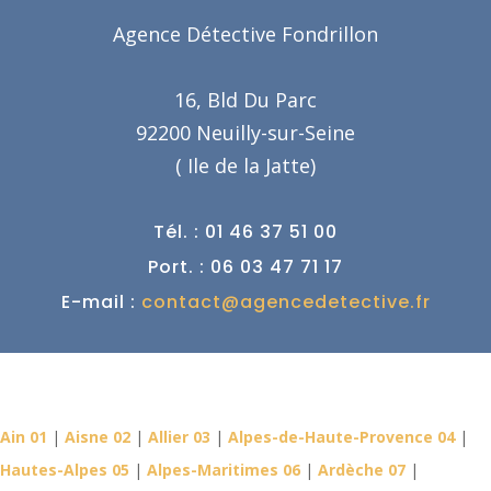
Agence Détective Fondrillon
16, Bld Du Parc
92200 Neuilly-sur-Seine
( Ile de la Jatte)
Tél. : 01 46 37 51 00
Port. : 06 03 47 71 17
E-mail :
contact@agencedetective.fr
Détective Privé dans votre
département
Ain 01
|
Aisne 02
|
Allier 03
|
Alpes-de-Haute-Provence 04
|
Hautes-Alpes 05
|
Alpes-Maritimes 06
|
Ardèche 07
|