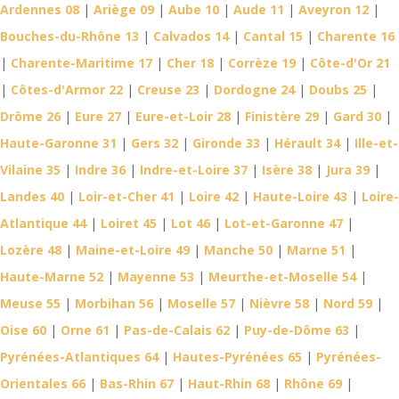
Ardennes 08
|
Ariège 09
|
Aube 10
|
Aude 11
|
Aveyron 12
|
Bouches-du-Rhône 13
|
Calvados 14
|
Cantal 15
|
Charente 16
|
Charente-Maritime 17
|
Cher 18
|
Corrèze 19
|
Côte-d'Or 21
|
Côtes-d'Armor 22
|
Creuse 23
|
Dordogne 24
|
Doubs 25
|
Drôme 26
|
Eure 27
|
Eure-et-Loir 28
|
Finistère 29
|
Gard 30
|
Haute-Garonne 31
|
Gers 32
|
Gironde 33
|
Hérault 34
|
Ille-et-
Vilaine 35
|
Indre 36
|
Indre-et-Loire 37
|
Isère 38
|
Jura 39
|
Landes 40
|
Loir-et-Cher 41
|
Loire 42
|
Haute-Loire 43
|
Loire-
Atlantique 44
|
Loiret 45
|
Lot 46
|
Lot-et-Garonne 47
|
Lozère 48
|
Maine-et-Loire 49
|
Manche 50
|
Marne 51
|
Haute-Marne 52
|
Mayenne 53
|
Meurthe-et-Moselle 54
|
Meuse 55
|
Morbihan 56
|
Moselle 57
|
Nièvre 58
|
Nord 59
|
Oise 60
|
Orne 61
|
Pas-de-Calais 62
|
Puy-de-Dôme 63
|
Pyrénées-Atlantiques 64
|
Hautes-Pyrénées 65
|
Pyrénées-
Orientales 66
|
Bas-Rhin 67
|
Haut-Rhin 68
|
Rhône 69
|