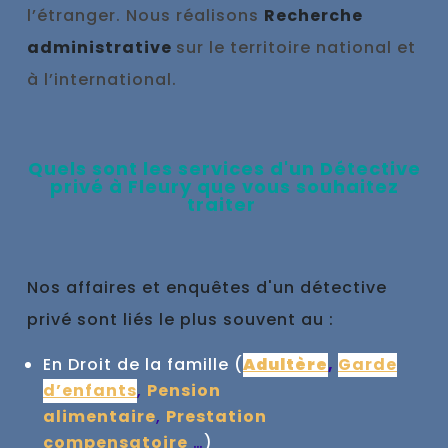
l’étranger. Nous réalisons
Recherche
administrative
sur le territoire national et
à l’international.
Qu
els sont les se
rvices d'un
Détective
privé à
Fleury que vous souhaitez
traiter
Nos affaires et enquêtes d'un détective
privé sont liés le plus souvent au :
En Droit de la famille (
Adultère
,
Garde
d’enfants
,
Pension
alimentaire
,
Prestation
compensatoire
…
)