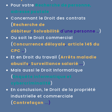
Pour votre
Recherche de personne,
adresse postale
Concernant le Droit des contrats
(
Recherche de
débiteur
,
Solvabilité
d'une personne …
)
Ou soit le Droit commercial
(
Concurrence déloyale
,
article 145 du
CPC
…
)
Et en Droit du travail (
Arrêts maladie
abusifs
,
Surveillance salarié
...
)
Mais aussi le Droit Informatique
(
Enquête informatique et
cybercriminalité
)
En conclusion, le Droit de la propriété
industrielle et commerciale
(
Contrefaçon
...
)