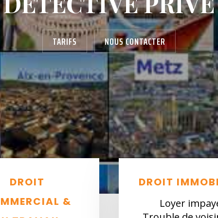
DÉTECTIVE PRIVÉ
TARIFS
NOUS CONTACTER
DROIT
DROIT IMMOBI
MMERCIAL &
Loyer impay
Trouble de vois