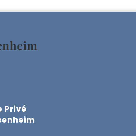
senheim
 Privé
usenheim