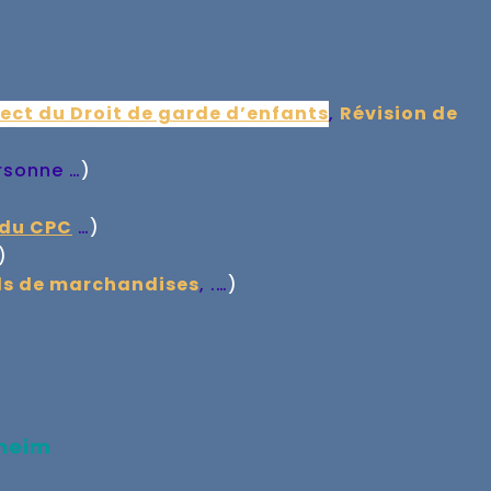
ect du Droit de garde d’enfants
,
Révision de
rsonne …
)
 du CPC
…
)
)
ls de marchandises
, .…
)
heim