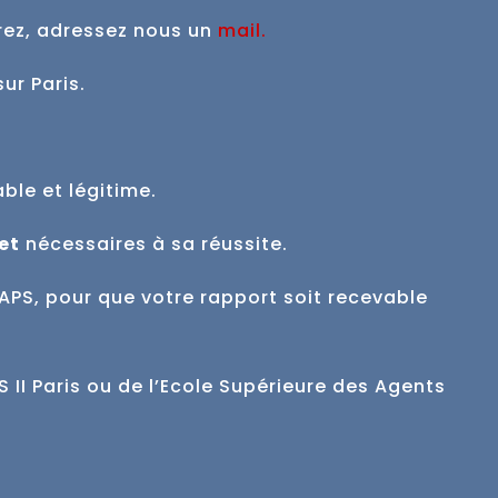
rez, adressez nous un
mail
.
sur Paris.
able et
légitime.
et
nécessaires à sa réussite.
APS, pour que votre rapport soit recevable
II Paris ou de l’Ecole Supérieure des Agents