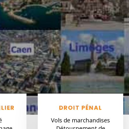
LIER
DROIT PÉNAL
é
Vols de marchandises
inage
Détournement de