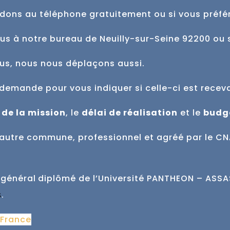
dons au téléphone gratuitement ou si vous préfé
ous à notre bureau de Neuilly-sur-Seine 92200 ou 
ous, nous nous déplaçons aussi.
demande pour vous indiquer si celle-ci est
recev
 de la mission
, le
délai de réalisation
et
le
budg
ne autre commune,
professionnel et agréé par le CN
 général
diplômé de l’Université PANTHEON – ASSAS 
.
s
 France