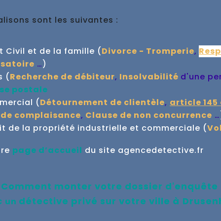
isons sont les suivantes :
Civil et de la famille (
Divorce - Tromperie
,
Resp
satoire
…
)
s (
Recherche de débiteur
,
Insolvabilité
d'une pe
se postale
mmercial (
Détournement de clientèle
,
article 145
 de complaisance
,
Clause de non concurrence
…
 de la propriété industrielle et commerciale (
Vo
tre
page d’accueil
du site agencedetective.fr
Comment monter votre dossier d'enquête
c
détective privé sur votre ville à
Drusen
un