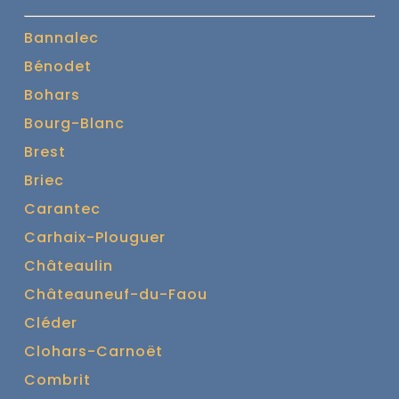
Bannalec
Bénodet
Bohars
Bourg-Blanc
Brest
Briec
Carantec
Carhaix-Plouguer
Châteaulin
Châteauneuf-du-Faou
Cléder
Clohars-Carnoët
Combrit