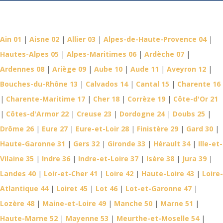
Détective Privé dans votre
département
Ain 01
|
Aisne 02
|
Allier 03
|
Alpes-de-Haute-Provence 04
|
Hautes-Alpes 05
|
Alpes-Maritimes 06
|
Ardèche 07
|
Ardennes 08
|
Ariège 09
|
Aube 10
|
Aude 11
|
Aveyron 12
|
Bouches-du-Rhône 13
|
Calvados 14
|
Cantal 15
|
Charente 16
|
Charente-Maritime 17
|
Cher 18
|
Corrèze 19
|
Côte-d'Or 21
|
Côtes-d'Armor 22
|
Creuse 23
|
Dordogne 24
|
Doubs 25
|
Drôme 26
|
Eure 27
|
Eure-et-Loir 28
|
Finistère 29
|
Gard 30
|
Haute-Garonne 31
|
Gers 32
|
Gironde 33
|
Hérault 34
|
Ille-et-
Vilaine 35
|
Indre 36
|
Indre-et-Loire 37
|
Isère 38
|
Jura 39
|
Landes 40
|
Loir-et-Cher 41
|
Loire 42
|
Haute-Loire 43
|
Loire-
Atlantique 44
|
Loiret 45
|
Lot 46
|
Lot-et-Garonne 47
|
Lozère 48
|
Maine-et-Loire 49
|
Manche 50
|
Marne 51
|
Haute-Marne 52
|
Mayenne 53
|
Meurthe-et-Moselle 54
|