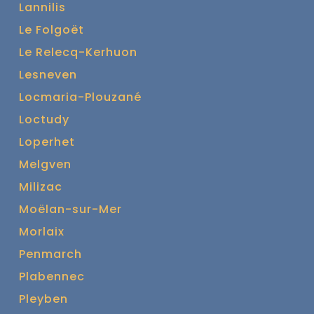
Lannilis
Le Folgoët
Le Relecq-Kerhuon
Lesneven
Locmaria-Plouzané
Loctudy
Loperhet
Melgven
Milizac
Moëlan-sur-Mer
Morlaix
Penmarch
Plabennec
Pleyben