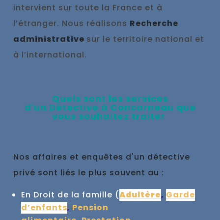
intervient sur toute la France et à
l’étranger. Nous réalisons
Recherche
administrative
sur le territoire national et
à l’international.
Qu
els sont les se
rvices
d'un
Détective à
Concarneau que
vous souhaitez traiter
Nos affaires et enquêtes d'un détective
privé sont liés le plus souvent au :
En Droit de la famille (
Adultère
,
Garde
d’enfants
,
Pension