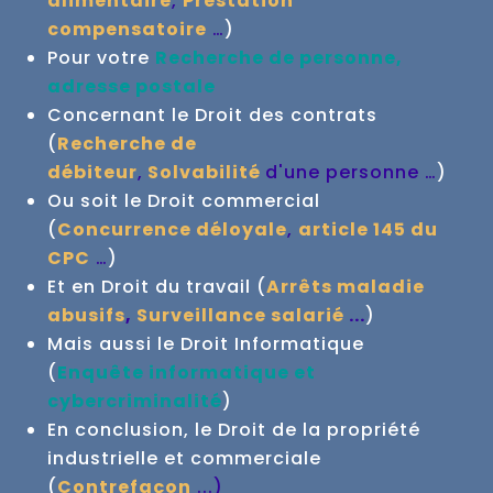
alimentaire
,
Prestation
compensatoire
…
)
Pour votre
Recherche de personne,
adresse postale
Concernant le Droit des contrats
(
Recherche de
débiteur
,
Solvabilité
d'une personne …
)
Ou soit le Droit commercial
(
Concurrence déloyale
,
article 145 du
CPC
…
)
Et en Droit du travail (
Arrêts maladie
abusifs
,
Surveillance salarié
...
)
Mais aussi le Droit Informatique
(
Enquête informatique et
cybercriminalité
)
En conclusion, le Droit de la propriété
industrielle et commerciale
(
Contrefaçon
...
)