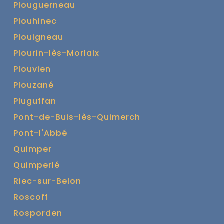
Plouguerneau
Plouhinec
Plouigneau
Plourin-lès-Morlaix
Plouvien
Plouzané
Pluguffan
Pont-de-Buis-lès-Quimerch
Pont-l'Abbé
Quimper
Quimperlé
Riec-sur-Belon
Roscoff
Rosporden