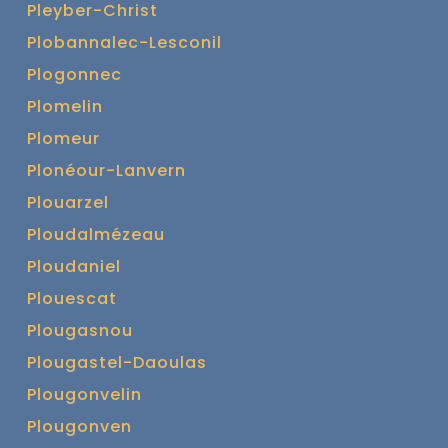
Pleyber-Christ
Plobannalec-Lesconil
Plogonnec
Plomelin
Plomeur
Plonéour-Lanvern
Plouarzel
Ploudalmézeau
Ploudaniel
Plouescat
Plougasnou
Plougastel-Daoulas
Plougonvelin
Plougonven